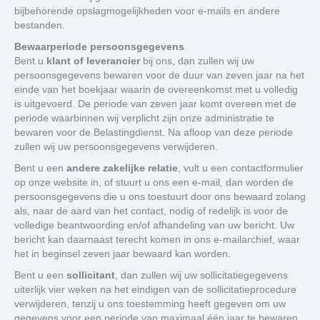
bijbehorende opslagmogelijkheden voor e-mails en andere
bestanden.
Bewaarperiode persoonsgegevens
Bent u
klant of leverancier
bij ons, dan zullen wij uw
persoonsgegevens bewaren voor de duur van zeven jaar na het
einde van het boekjaar waarin de overeenkomst met u volledig
is uitgevoerd. De periode van zeven jaar komt overeen met de
periode waarbinnen wij verplicht zijn onze administratie te
bewaren voor de Belastingdienst. Na afloop van deze periode
zullen wij uw persoonsgegevens verwijderen.
Bent u een
andere zakelijke relatie
, vult u een contactformulier
op onze website in, of stuurt u ons een e-mail, dan worden de
persoonsgegevens die u ons toestuurt door ons bewaard zolang
als, naar de aard van het contact, nodig of redelijk is voor de
volledige beantwoording en/of afhandeling van uw bericht. Uw
bericht kan daarnaast terecht komen in ons e-mailarchief, waar
het in beginsel zeven jaar bewaard kan worden.
Bent u een
sollicitant
, dan zullen wij uw sollicitatiegegevens
uiterlijk vier weken na het eindigen van de sollicitatieprocedure
verwijderen, tenzij u ons toestemming heeft gegeven om uw
gegevens voor een periode van maximaal één jaar te bewaren.